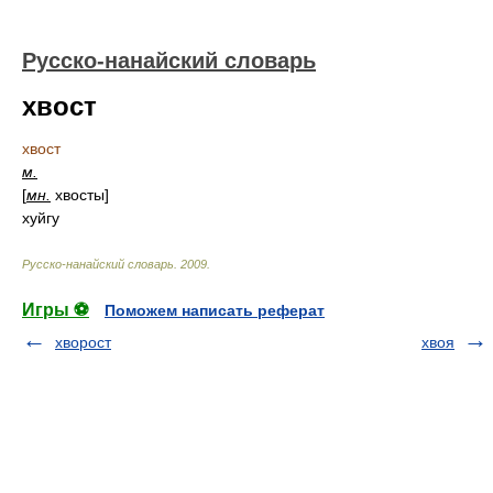
Русско-нанайский словарь
хвост
хвост
м.
[
мн.
хвосты]
хуйгу
Русско-нанайский словарь
.
2009
.
Игры ⚽
Поможем написать реферат
хворост
хвоя