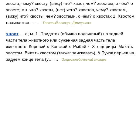
хвоста, чему? хвосту, (вижу) что? хвост, чем? хвостом, о чём? о
хвосте; мн. что? хвосты, (нет) чего? хвостов, чему? хвостам,
(вижу) что? хвосты, чем? хвостами, о чём? о хвостах 1. Хвостом
называется… …
Толковый словарь Дмитриева
хвост
— а; м. 1. Придаток (обычно подвижный) на задней
части тела животного или суженная задняя часть тела
животного. Коровий х. Конский х. Рыбий х. Х. ящерицы. Махать
хвостом. Вилять хвостом (также: заискивать). // Пучок перьев на
заднем конце тела (у… …
Энциклопедический словарь