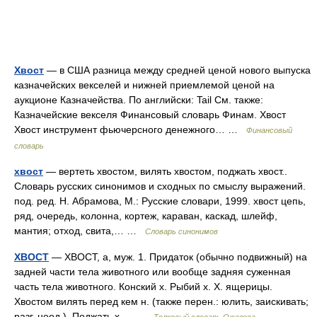
Хвост
— в США разница между средней ценой нового выпуска
казначейских векселей и нижней приемлемой ценой на
аукционе Казначейства. По английски: Tail См. также:
Казначейские векселя Финансовый словарь Финам. Хвост
Хвост инструмент фьючерсного денежного… …
Финансовый
словарь
хвост
— вертеть хвостом, вилять хвостом, поджать хвост..
Словарь русских синонимов и сходных по смыслу выражений.
под. ред. Н. Абрамова, М.: Русские словари, 1999. хвост цепь,
ряд, очередь, колонна, кортеж, караван, каскад, шлейф,
мантия; отход, свита,… …
Словарь синонимов
ХВОСТ
— ХВОСТ, а, муж. 1. Придаток (обычно подвижный) на
задней части тела животного или вообще задняя суженная
часть тела животного. Конский х. Рыбий х. Х. ящерицы.
Хвостом вилять перед кем н. (также перен.: юлить, заискивать;
разг. неод.). Поджать х.… …